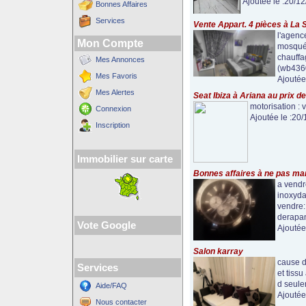
Ajoutée le :20/1
Bonnes Affaires
Services
Vente Appart. 4 pièces à La 
l'agenc
Mon Compte
mosquée
chauffag
Mes Annonces
(wb4360
Mes Favoris
Ajoutée
Mes Alertes
Seat Ibiza à Ariana au prix d
motorisation :
Connexion
Ajoutée le :20
Inscription
Immobilier sur carte
Bonnes affaires à ne pas ma
a vendre
inoxyda
vendre: 
derapan
Vote Google
Ajoutée
Salon karray
cause d
Services
et tiss
d seule
Aide/FAQ
Ajoutée
Nous contacter