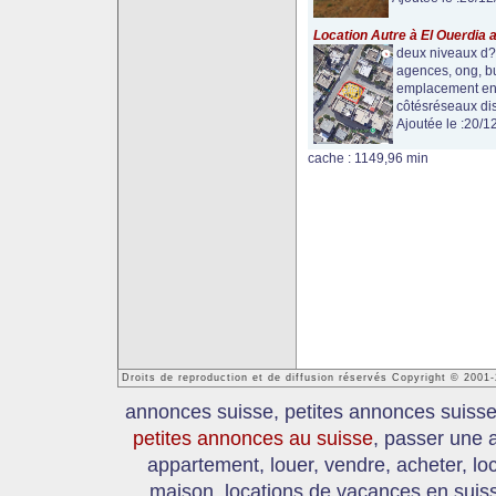
Location Autre à El Ouerdia 
deux niveaux d?u
agences, ong, bu
emplacement en 
côtésréseaux disp
Ajoutée le :20/1
cache : 1149,96 min
Droits de reproduction et de diffusion réservés Copyright © 200
annonces suisse, petites annonces suiss
petites annonces au suisse
, passer une 
appartement, louer, vendre, acheter, lo
maison, locations de vacances en suis