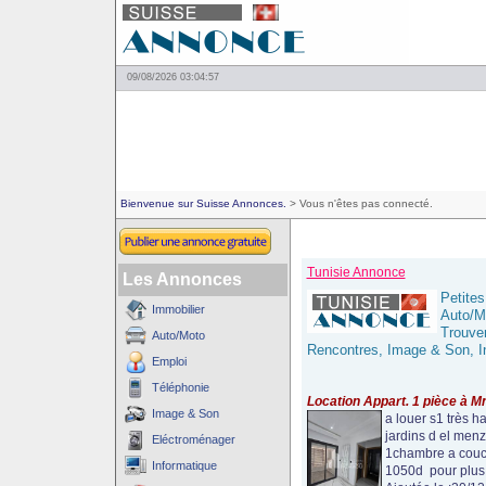
09/08/2026 03:04:57
Bienvenue sur Suisse Annonces.
> Vous n'êtes pas connecté.
Tunisie Annonce
Les Annonces
Petites
Immobilier
Auto/M
Trouve
Auto/Moto
Rencontres, Image & Son, In
Emploi
Téléphonie
Location Appart. 1 pièce à Mn
Image & Son
a louer s1 très 
jardins d el me
Eléctroménager
1chambre a couch
Informatique
1050d pour plus d