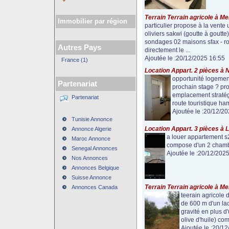
Terrain Terrain agricole à M
Immobilier par région
particulier propose à la vente 
oliviers sakwi (goutte à goutte)
sondages 02 maisons sfax - ro
Autres Pays
directement le ...
Ajoutée le :20/12/2025 16:55
France (1)
Location Appart. 2 pièces à 
opportunité logement
Partenariat
prochain stage ? prof
emplacement stratégi
Partenariat
route touristique ham
Ajoutée le :20/12/2
Tunisie Annonce
Location Appart. 3 pièces à 
Annonce Algerie
a louer appartement s2
Maroc Annonce
compose d'un 2 chambr
Senegal Annonces
Ajoutée le :20/12/202
Nos Annonces
Annonces Belgique
Suisse Annonce
Terrain Terrain agricole à M
Annonces Canada
teerain agricole 
de 600 m d'un lac 
gravité en plus d'
olive d'huile) com
Ajoutée le :20/1