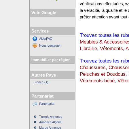
vérifications effectuées,
la véracité, la qualité et
Vote Google
prêter attention avant tout 
Services
Trouvez toutes les rub
Aide/FAQ
Meubles & Accessoire
Nous contacter
Librairie
,
Vêtements
,
A
Immobilier par région
Trouvez toutes les rub
Chaussures, Chausso
Peluches et Doudous
,
Autres Pays
Vêtements bébé
,
Vêtem
France (1)
Partenariat
Partenariat
Tunisie Annonce
Annonce Algerie
Maroc Annonce