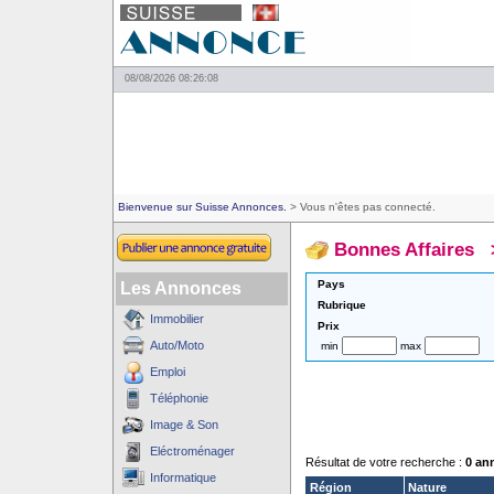
08/08/2026 08:26:08
Bienvenue sur Suisse Annonces.
> Vous n'êtes pas connecté.
Bonnes Affaires
Pays
Les Annonces
Rubrique
Immobilier
Prix
Auto/Moto
min
max
Emploi
Téléphonie
Image & Son
Eléctroménager
Résultat de votre recherche :
0 an
Informatique
Région
Nature