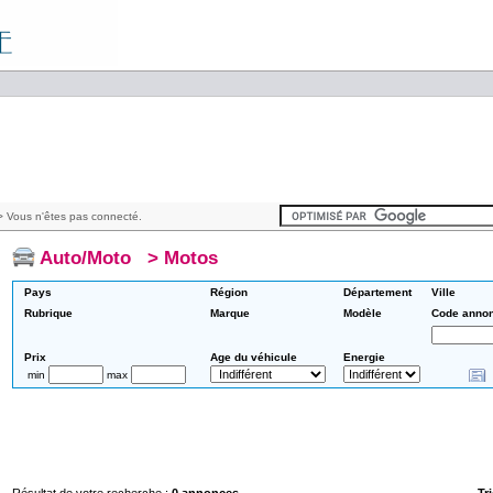
 Vous n'êtes pas connecté.
Auto/Moto
>
Motos
Pays
Région
Département
Ville
Rubrique
Marque
Modèle
Code anno
Prix
Age du véhicule
Energie
min
max