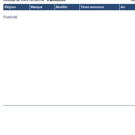
Résultat de votre recherche :
0 annonces
Tri
Région
Marque
Modèle
Texte annonce
An
Publicité