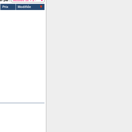
er par :
Prix
Modifiée