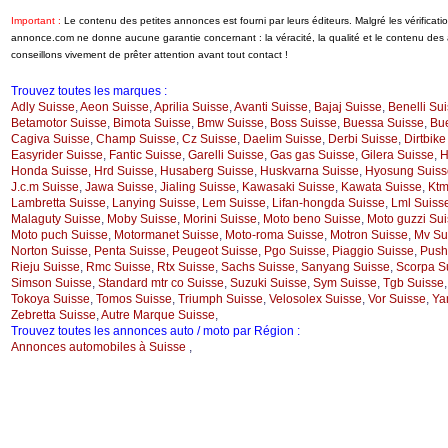
Important :
Le contenu des petites annonces est fourni par leurs éditeurs. Malgré les vérificati
annonce.com ne donne aucune garantie concernant : la véracité, la qualité et le contenu de
conseillons vivement de prêter attention avant tout contact !
Trouvez toutes les marques :
Adly Suisse
,
Aeon Suisse
,
Aprilia Suisse
,
Avanti Suisse
,
Bajaj Suisse
,
Benelli Su
Betamotor Suisse
,
Bimota Suisse
,
Bmw Suisse
,
Boss Suisse
,
Buessa Suisse
,
Bue
Cagiva Suisse
,
Champ Suisse
,
Cz Suisse
,
Daelim Suisse
,
Derbi Suisse
,
Dirtbike
Easyrider Suisse
,
Fantic Suisse
,
Garelli Suisse
,
Gas gas Suisse
,
Gilera Suisse
,
H
Honda Suisse
,
Hrd Suisse
,
Husaberg Suisse
,
Huskvarna Suisse
,
Hyosung Suiss
J.c.m Suisse
,
Jawa Suisse
,
Jialing Suisse
,
Kawasaki Suisse
,
Kawata Suisse
,
Ktm
Lambretta Suisse
,
Lanying Suisse
,
Lem Suisse
,
Lifan-hongda Suisse
,
Lml Suiss
Malaguty Suisse
,
Moby Suisse
,
Morini Suisse
,
Moto beno Suisse
,
Moto guzzi Su
Moto puch Suisse
,
Motormanet Suisse
,
Moto-roma Suisse
,
Motron Suisse
,
Mv Su
Norton Suisse
,
Penta Suisse
,
Peugeot Suisse
,
Pgo Suisse
,
Piaggio Suisse
,
Push
Rieju Suisse
,
Rmc Suisse
,
Rtx Suisse
,
Sachs Suisse
,
Sanyang Suisse
,
Scorpa S
Simson Suisse
,
Standard mtr co Suisse
,
Suzuki Suisse
,
Sym Suisse
,
Tgb Suisse
Tokoya Suisse
,
Tomos Suisse
,
Triumph Suisse
,
Velosolex Suisse
,
Vor Suisse
,
Ya
Zebretta Suisse
,
Autre Marque Suisse
,
Trouvez toutes les annonces auto / moto par Région :
Annonces automobiles à Suisse
,