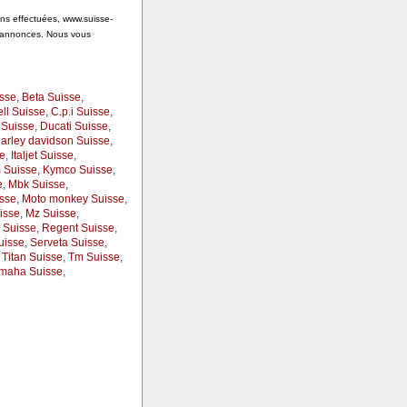
ons effectuées, www.suisse-
s annonces. Nous vous
isse
,
Beta Suisse
,
ll Suisse
,
C.p.i Suisse
,
 Suisse
,
Ducati Suisse
,
arley davidson Suisse
,
e
,
Italjet Suisse
,
 Suisse
,
Kymco Suisse
,
e
,
Mbk Suisse
,
isse
,
Moto monkey Suisse
,
isse
,
Mz Suisse
,
 Suisse
,
Regent Suisse
,
uisse
,
Serveta Suisse
,
,
Titan Suisse
,
Tm Suisse
,
maha Suisse
,