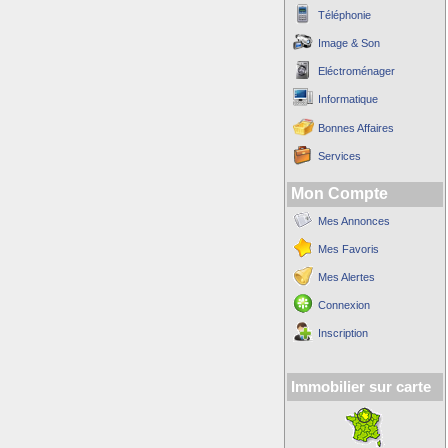
Téléphonie
Image & Son
Eléctroménager
Informatique
Bonnes Affaires
Services
Mon Compte
Mes Annonces
Mes Favoris
Mes Alertes
Connexion
Inscription
Immobilier sur carte