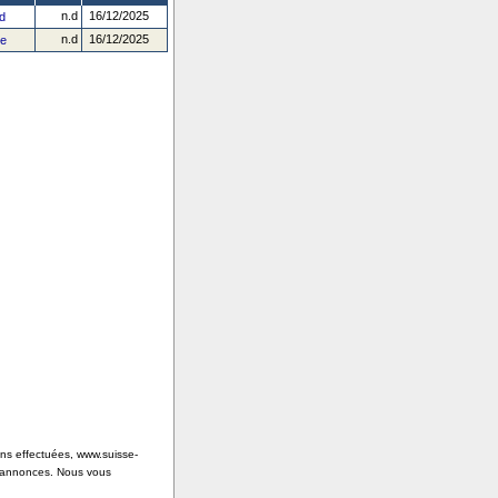
n.d
16/12/2025
d
n.d
16/12/2025
le
ons effectuées, www.suisse-
s annonces. Nous vous