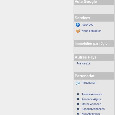
Vote Google
Services
Aide/FAQ
Nous contacter
Immobilier par région
Autres Pays
France (1)
Partenariat
Partenariat
Tunisie Annonce
Annonce Algerie
Maroc Annonce
Senegal Annonces
Nos Annonces