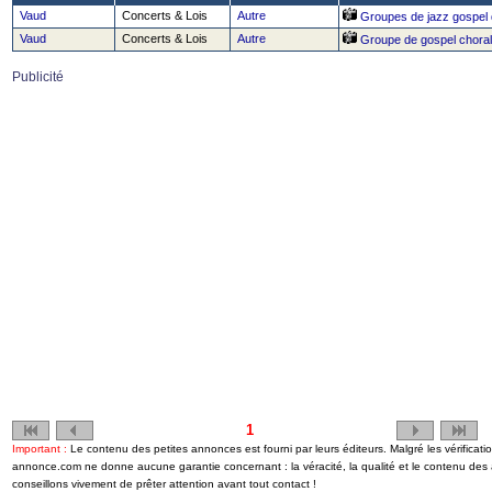
Vaud
Concerts & Lois
Autre
Groupes de jazz gospel 
Vaud
Concerts & Lois
Autre
Groupe de gospel chora
Publicité
1
Important :
Le contenu des petites annonces est fourni par leurs éditeurs. Malgré les vérificati
annonce.com ne donne aucune garantie concernant : la véracité, la qualité et le contenu de
conseillons vivement de prêter attention avant tout contact !