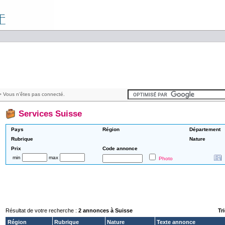
 Vous n'êtes pas connecté.
Services Suisse
Pays
Région
Département
Rubrique
Nature
Prix
Code annonce
min
max
Photo
Résultat de votre recherche :
2 annonces à Suisse
Tri
Région
Rubrique
Nature
Texte annonce