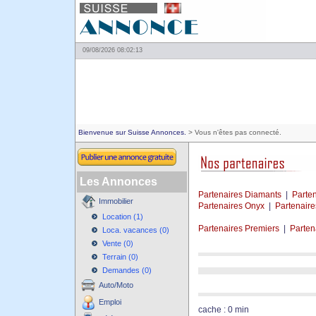
09/08/2026 08:02:13
Bienvenue sur Suisse Annonces.
> Vous n'êtes pas connecté.
Les Annonces
Partenaires Diamants
|
Parte
Immobilier
Partenaires Onyx
|
Partenair
Location (1)
Partenaires Premiers
|
Parten
Loca. vacances (0)
Vente (0)
Terrain (0)
Demandes (0)
Auto/Moto
Emploi
cache : 0 min