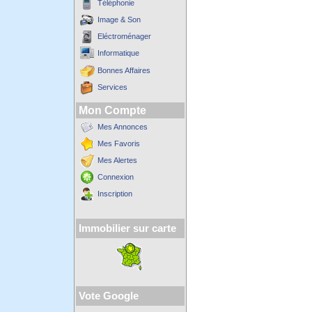
Téléphonie
Image & Son
Eléctroménager
Informatique
Bonnes Affaires
Services
Mon Compte
Mes Annonces
Mes Favoris
Mes Alertes
Connexion
Inscription
Immobilier sur carte
Vote Google