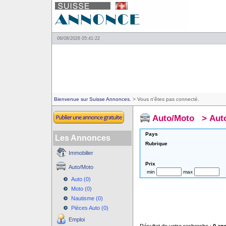
06/08/2026 05:41:22
Bienvenue sur Suisse Annonces.
> Vous n'êtes pas connecté.
Auto/Moto
>
Aut
Pays
Les Annonces
Rubrique
Immobilier
Prix
Auto/Moto
min
max
Auto (0)
Moto (0)
Nautisme (0)
Pièces Auto (0)
Emploi