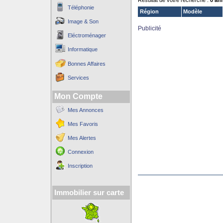
Résultat de votre recherche :
0 an
Téléphonie
Région
Modèle
Image & Son
Publicité
Eléctroménager
Informatique
Bonnes Affaires
Services
Mon Compte
Mes Annonces
Mes Favoris
Mes Alertes
Connexion
Inscription
Immobilier sur carte