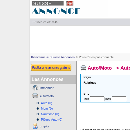
07/08/2026 23:09:45
Bienvenue sur Suisse Annonces.
> Vous n'êtes pas connecté.
Auto/Moto
>
Aut
Pays
Les Annonces
Rubrique
Immobilier
Prix
Auto/Moto
min
max
Auto (0)
Moto (0)
Nautisme (0)
Pièces Auto (0)
Emploi