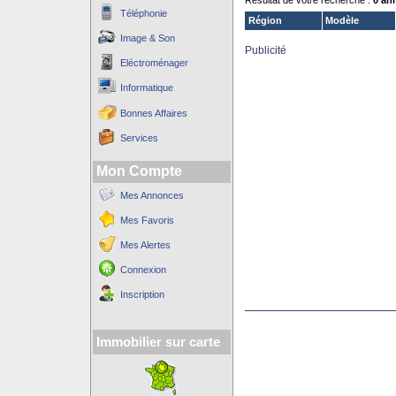
Résultat de votre recherche :
0 an
Téléphonie
Région
Modèle
Image & Son
Publicité
Eléctroménager
Informatique
Bonnes Affaires
Services
Mon Compte
Mes Annonces
Mes Favoris
Mes Alertes
Connexion
Inscription
Immobilier sur carte