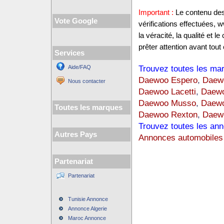
Important :
Le contenu des 
Vote Google
vérifications effectuées,
la véracité, la qualité et
prêter attention avant tout 
Services
Trouvez toutes les mar
Aide/FAQ
Daewoo Espero
,
Daew
Nous contacter
Daewoo Lacetti
,
Daewo
Daewoo Musso
,
Daewo
Toutes les marques
Daewoo Rexton
,
Daew
Trouvez toutes les ann
Autres Pays
Annonces automobiles
Partenariat
Partenariat
Tunisie Annonce
Annonce Algerie
Maroc Annonce