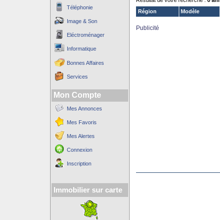
Résultat de votre recherche :
0 an
Téléphonie
Région
Modèle
Image & Son
Publicité
Eléctroménager
Informatique
Bonnes Affaires
Services
Mon Compte
Mes Annonces
Mes Favoris
Mes Alertes
Connexion
Inscription
Immobilier sur carte