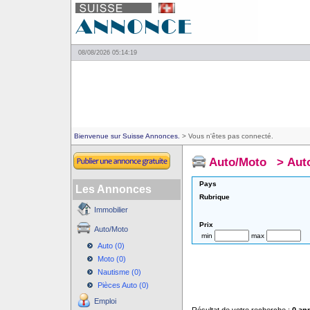
08/08/2026 05:14:19
Bienvenue sur Suisse Annonces.
> Vous n'êtes pas connecté.
Auto/Moto
>
Aut
Pays
Les Annonces
Rubrique
Immobilier
Prix
Auto/Moto
min
max
Auto (0)
Moto (0)
Nautisme (0)
Pièces Auto (0)
Emploi