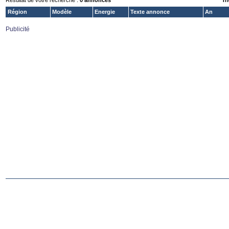
Résultat de votre recherche :
0 annonces
Tri
Région
Modèle
Energie
Texte annonce
An
Publicité