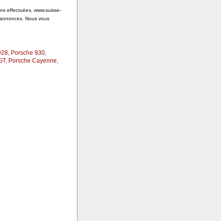
ons effectuées, www.suisse-
s annonces. Nous vous
928
,
Porsche 930
,
GT
,
Porsche Cayenne
,