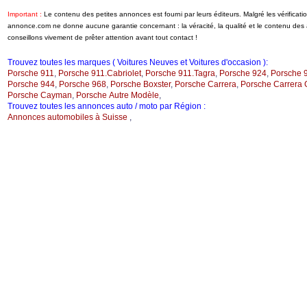
Important :
Le contenu des petites annonces est fourni par leurs éditeurs. Malgré les vérificati
annonce.com ne donne aucune garantie concernant : la véracité, la qualité et le contenu de
conseillons vivement de prêter attention avant tout contact !
Trouvez toutes les marques ( Voitures Neuves et Voitures d'occasion ):
Porsche 911
,
Porsche 911.Cabriolet
,
Porsche 911.Tagra
,
Porsche 924
,
Porsche 
Porsche 944
,
Porsche 968
,
Porsche Boxster
,
Porsche Carrera
,
Porsche Carrera 
Porsche Cayman
,
Porsche Autre Modèle
,
Trouvez toutes les annonces auto / moto par Région :
Annonces automobiles à Suisse
,