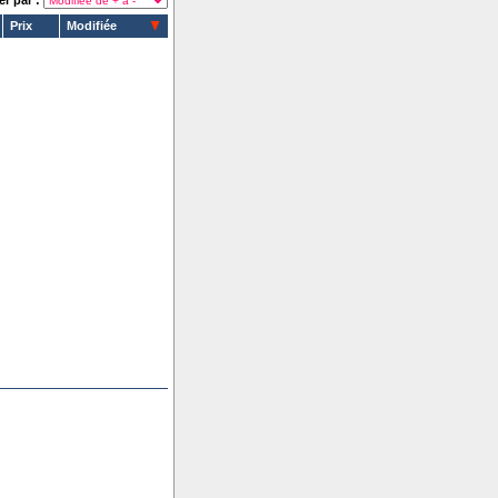
er par :
Prix
Modifiée