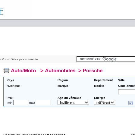
 Vous n'êtes pas connecté.
Auto/Moto
>
Automobiles
>
Porsche
Pays
Région
Département
Ville
Rubrique
Marque
Modèle
Code anno
Prix
Age du véhicule
Energie
min
max