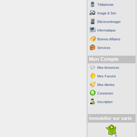
Téléphonie
Image & Son
Eléctroménager
Informatique
Bonnes Affaires
Services
Mon Compte
Mes Annonces
Mes Favoris
Mes Alertes
Connexion
Inscription
Immobilier sur carte