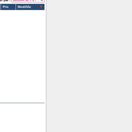
er par :
Prix
Modifiée