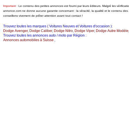
Important :
Le contenu des petites annonces est fourni par leurs éditeurs. Malgré les vérificati
annonce.com ne donne aucune garantie concernant : la véracité, la qualité et le contenu de
conseillons vivement de prêter attention avant tout contact !
Trouvez toutes les marques ( Voitures Neuves et Voitures d'occasion ):
Dodge Avenger
,
Dodge Caliber
,
Dodge Nitro
,
Dodge Viper
,
Dodge Autre Modèle
Trouvez toutes les annonces auto / moto par Région :
Annonces automobiles à Suisse
,