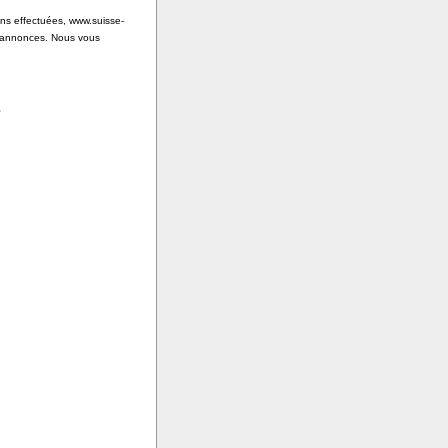
ons effectuées, www.suisse-
s annonces. Nous vous
,