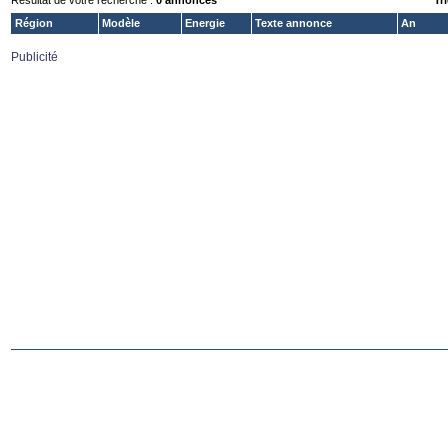
Résultat de votre recherche :
0 annonces
Tri
Région
Modèle
Energie
Texte annonce
An
Publicité