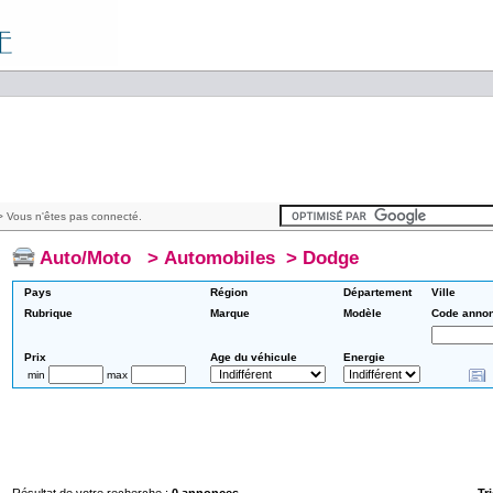
 Vous n'êtes pas connecté.
Auto/Moto
>
Automobiles
>
Dodge
Pays
Région
Département
Ville
Rubrique
Marque
Modèle
Code anno
Prix
Age du véhicule
Energie
min
max