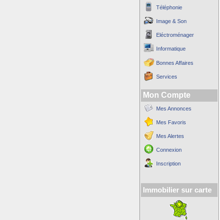
Téléphonie
Image & Son
Eléctroménager
Informatique
Bonnes Affaires
Services
Mon Compte
Mes Annonces
Mes Favoris
Mes Alertes
Connexion
Inscription
Immobilier sur carte