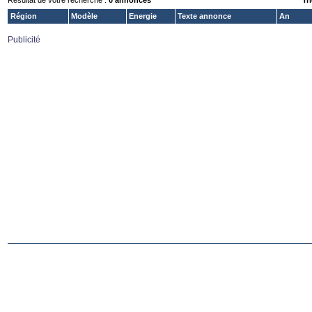
Résultat de votre recherche :
0 annonces
Tri
Région
Modèle
Energie
Texte annonce
An
Publicité