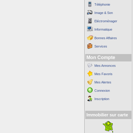
Téléphonie
Image & Son
Eléctroménager
Informatique
Bonnes Affaires
Services
Mon Compte
Mes Annonces
Mes Favoris
Mes Alertes
Connexion
Inscription
Immobilier sur carte