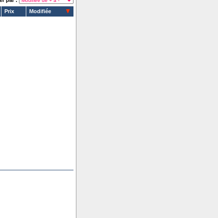
er par :
Prix
Modifiée