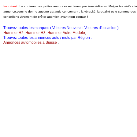
Important :
Le contenu des petites annonces est fourni par leurs éditeurs. Malgré les vérificati
annonce.com ne donne aucune garantie concernant : la véracité, la qualité et le contenu de
conseillons vivement de prêter attention avant tout contact !
Trouvez toutes les marques ( Voitures Neuves et Voitures d'occasion ):
Hummer H2
,
Hummer H3
,
Hummer Autre Modèle
,
Trouvez toutes les annonces auto / moto par Région :
Annonces automobiles à Suisse
,