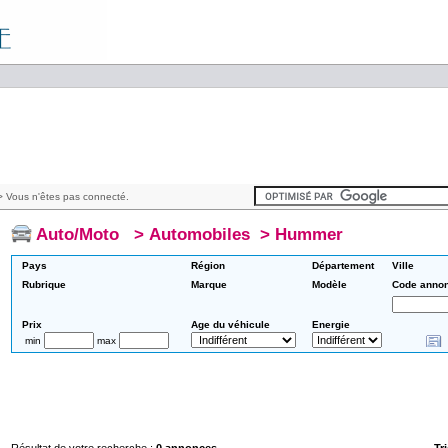
 Vous n'êtes pas connecté.
Auto/Moto
>
Automobiles
>
Hummer
Pays
Région
Département
Ville
Rubrique
Marque
Modèle
Code anno
Prix
Age du véhicule
Energie
min
max