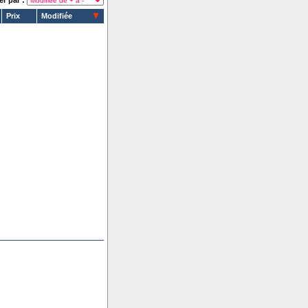
er par :
Prix
Modifiée