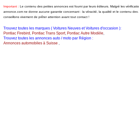
Important :
Le contenu des petites annonces est fourni par leurs éditeurs. Malgré les vérificati
annonce.com ne donne aucune garantie concernant : la véracité, la qualité et le contenu de
conseillons vivement de prêter attention avant tout contact !
Trouvez toutes les marques ( Voitures Neuves et Voitures d'occasion ):
Pontiac Firebird
,
Pontiac Trans Sport
,
Pontiac Autre Modèle
,
Trouvez toutes les annonces auto / moto par Région :
Annonces automobiles à Suisse
,