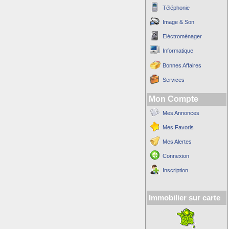
Téléphonie
Image & Son
Eléctroménager
Informatique
Bonnes Affaires
Services
Mon Compte
Mes Annonces
Mes Favoris
Mes Alertes
Connexion
Inscription
Immobilier sur carte