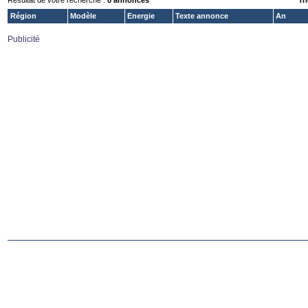
Résultat de votre recherche :
0 annonces
Tri
Région
Modèle
Energie
Texte annonce
An
Publicité