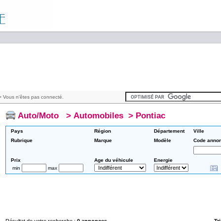
 Vous n'êtes pas connecté.
Auto/Moto
>
Automobiles
>
Pontiac
Pays
Région
Département
Ville
Rubrique
Marque
Modèle
Code anno
Prix
Age du véhicule
Energie
min
max