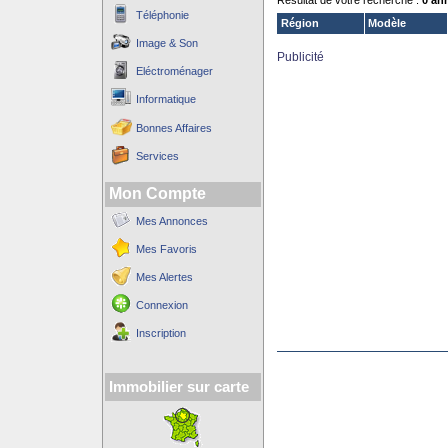
Résultat de votre recherche :
0 an
Téléphonie
Région
Modèle
Image & Son
Publicité
Eléctroménager
Informatique
Bonnes Affaires
Services
Mon Compte
Mes Annonces
Mes Favoris
Mes Alertes
Connexion
Inscription
Immobilier sur carte