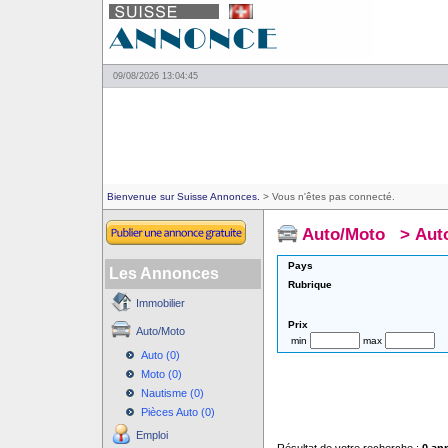
09/08/2026 13:04:45
Bienvenue sur Suisse Annonces.
> Vous n'êtes pas connecté.
Auto/Moto
>
Aut
Pays
Les Annonces
Rubrique
Immobilier
Prix
Auto/Moto
min
max
Auto (0)
Moto (0)
Nautisme (0)
Pièces Auto (0)
Emploi