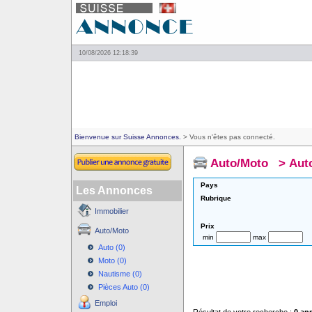
10/08/2026 12:18:39
Bienvenue sur Suisse Annonces.
> Vous n'êtes pas connecté.
Auto/Moto
>
Aut
Pays
Les Annonces
Rubrique
Immobilier
Prix
Auto/Moto
min
max
Auto (0)
Moto (0)
Nautisme (0)
Pièces Auto (0)
Emploi