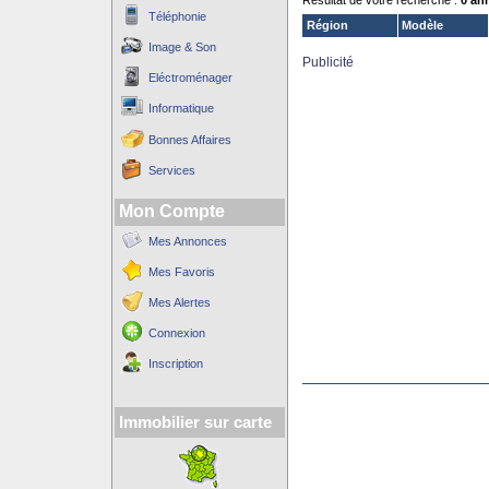
Résultat de votre recherche :
0 an
Téléphonie
Région
Modèle
Image & Son
Publicité
Eléctroménager
Informatique
Bonnes Affaires
Services
Mon Compte
Mes Annonces
Mes Favoris
Mes Alertes
Connexion
Inscription
Immobilier sur carte