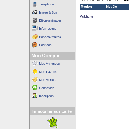
Résultat de votre recherche :
0 an
Téléphonie
Région
Modèle
Image & Son
Publicité
Eléctroménager
Informatique
Bonnes Affaires
Services
Mon Compte
Mes Annonces
Mes Favoris
Mes Alertes
Connexion
Inscription
Immobilier sur carte