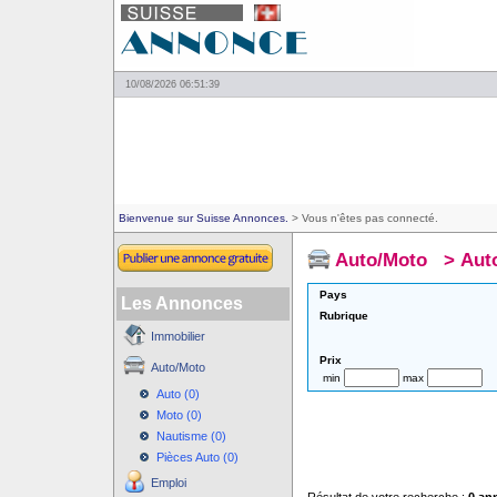
10/08/2026 06:51:39
Bienvenue sur Suisse Annonces.
> Vous n'êtes pas connecté.
Auto/Moto
>
Aut
Pays
Les Annonces
Rubrique
Immobilier
Prix
Auto/Moto
min
max
Auto (0)
Moto (0)
Nautisme (0)
Pièces Auto (0)
Emploi